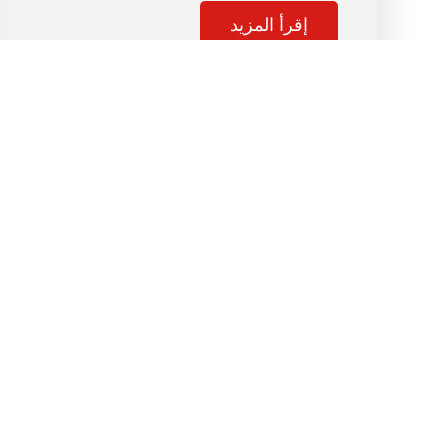
إقرأ المزيد
احجز موعدك الآن
معامل الدكتور بديوي هي واحدة من أبرز المعامل
الطبية الرائدة في خدمات الفحوصات الطبية عالية
الجودة لسكان الإسكندرية والبحيرة والمحافظات
المجاورة وذلك منذ عام 1981 حتى الآن.